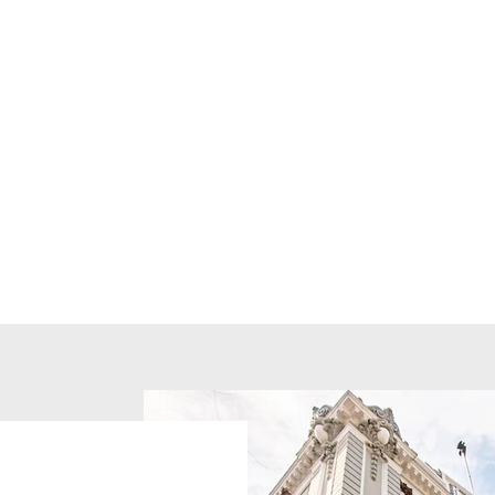
ez
en