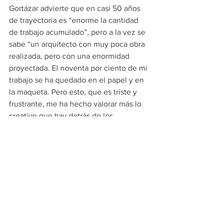
Gortázar advierte que en casi 50 años 
de trayectoria es “enorme la cantidad 
de trabajo acumulado”, pero a la vez se 
sabe “un arquitecto con muy poca obra 
realizada, pero con una enormidad 
proyectada. El noventa por ciento de mi 
trabajo se ha quedado en el papel y en 
la maqueta. Pero esto, que es triste y 
frustrante, me ha hecho valorar más lo 
creativo que hay detrás de los 
proyectos no consumados. Aunque, 
viendo los libros que se han publicado 
sobre mi obra, la inmensa mayoría es 
cosa que sólo existió en el sueño”. Pero 
también está seguro de que aún 
cuando algunos de estos sueños 
podrían ser rescatados, por estar 
hechos en otro contexto temporal y 