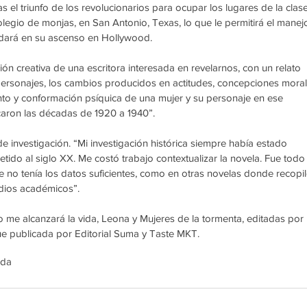
s el triunfo de los revolucionarios para ocupar los lugares de la clase
olegio de monjas, en San Antonio, Texas, lo que le permitirá el manej
udará en su ascenso en Hollywood.
ión creativa de una escritora interesada en revelarnos, con un relato 
personajes, los cambios producidos en actitudes, concepciones moral
to y conformación psíquica de una mujer y su personaje en ese 
icaron las décadas de 1920 a 1940”.
e investigación. “Mi investigación histórica siempre había estado 
ido al siglo XX. Me costó trabajo contextualizar la novela. Fue todo
e no tenía los datos suficientes, como en otras novelas donde recopil
udios académicos”.
 me alcanzará la vida, Leona y Mujeres de la tormenta, editadas por 
ue publicada por Editorial Suma y Taste MKT.
ada