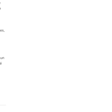
 
o 
es, 
 un 
é 