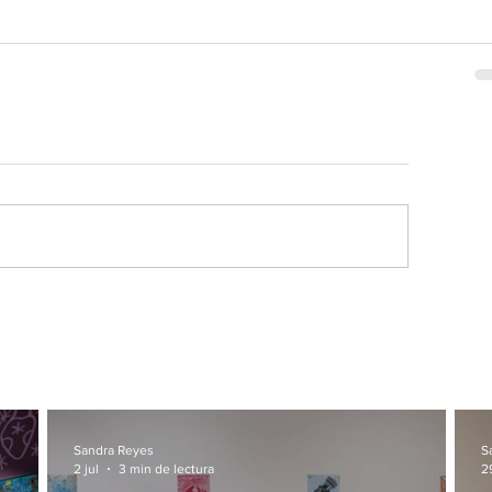
Sandra Reyes
S
2 jul
3 min de lectura
2