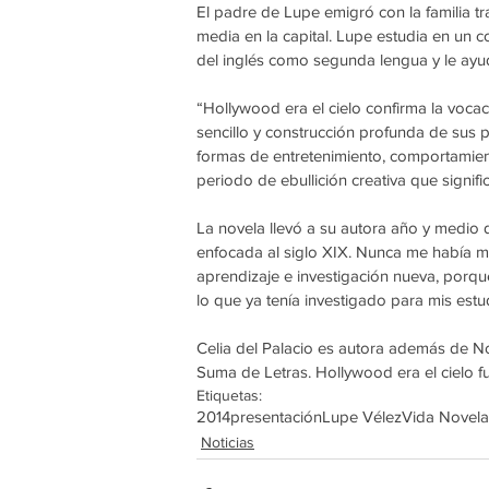
El padre de Lupe emigró con la familia tra
media en la capital. Lupe estudia en un c
del inglés como segunda lengua y le ay
“Hollywood era el cielo confirma la vocac
sencillo y construcción profunda de sus 
formas de entretenimiento, comportamien
periodo de ebullición creativa que signif
La novela llevó a su autora año y medio d
enfocada al siglo XIX. Nunca me había met
aprendizaje e investigación nueva, porqu
lo que ya tenía investigado para mis est
Celia del Palacio es autora además de No
Suma de Letras. Hollywood era el cielo f
Etiquetas:
2014
presentación
Lupe Vélez
Vida Novel
Noticias