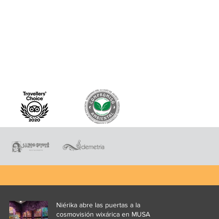
Niérika abre las puertas a la
cosmovisión wixárica en MUSA