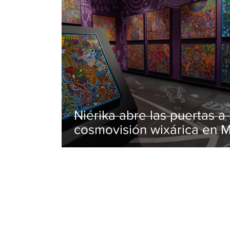
Niérika abre las puertas a 
cosmovisión wixárica en