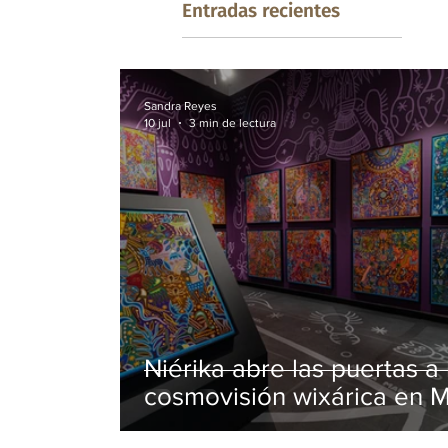
Entradas recientes
Sandra Reyes
10 jul
3 min de lectura
Niérika abre las puertas a 
cosmovisión wixárica en