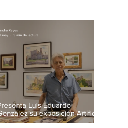
andra Reyes
9 may
3 min de lectura
Presenta Luis Eduardo
González su exposición Artífice
de la luz en MUSA