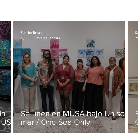
Sandra Reyes
S
2 jul
3 min de lectura
2
la
Se unen en MUSA bajo Un solo
 MUSA
mar / One Sea Only