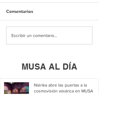
Comentarios
Escribir un comentario...
MUSA AL DÍA
Niérika abre las puertas a la
cosmovisión wixárica en MUSA
10 jul
Se unen en MUSA bajo Un solo mar
/ One Sea Only
2 jul