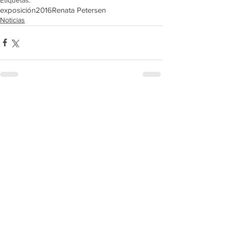
exposición
2016
Renata Petersen
Noticias
Comentarios
Escribir un comentario...
MUSA AL DÍA