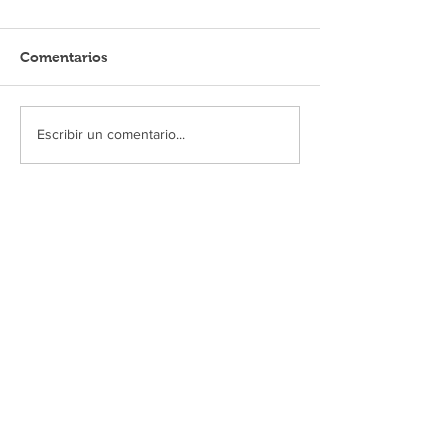
Comentarios
Escribir un comentario...
MUSA AL DÍA
Niérika abre las puertas a la
cosmovisión wixárica en MUSA
10 jul
Se unen en MUSA bajo Un solo mar
/ One Sea Only