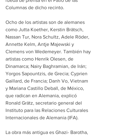
rueda de prensa en el Patio de las 
Columnas de dicho recinto.
Ocho de los artistas son de alemanes 
como Jutta Koether, Kerstin Brätsch, 
Nassan Tur, Nora Schultz, Adele Röder, 
Annette Kelm, Antje Majewski y 
Clemens von Wedemeyer. También hay 
artistas como Henrik Olesen, de 
Dinamarca; Nairy Baghramian, de Irán; 
Yorgos Sapountzis, de Grecia; Cyprien 
Gaillard, de Francia; Danh Vo, Vietnam 
y Mariana Castillo Deball, de México, 
que radican en Alemania, explicó 
Ronald Grätz, secretario general del 
Instituto para las Relaciones Culturales 
Internacionales de Alemania (IFA).
La obra más antigua es Ghazi- Barotha, 