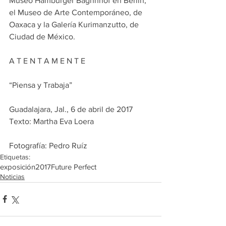
Museo Hamburger Baghnhof en Berlín, 
el Museo de Arte Contemporáneo, de 
Oaxaca y la Galería Kurimanzutto, de 
Ciudad de México.
A T E N T A M E N T E
“Piensa y Trabaja”
Guadalajara, Jal., 6 de abril de 2017
Texto: Martha Eva Loera
Fotografía: Pedro Ruíz
Etiquetas:
exposición
2017
Future Perfect
Noticias