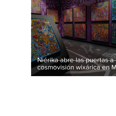
Niérika abre las puertas a 
cosmovisión wixárica en