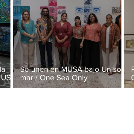
la
Se unen en MUSA bajo Un solo
 MUSA
mar / One Sea Only