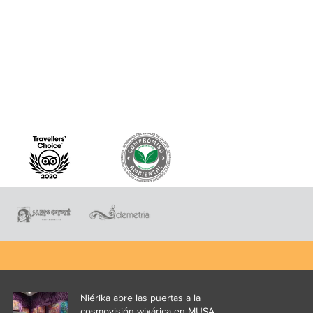
Niérika abre las puertas a la
cosmovisión wixárica en MUSA