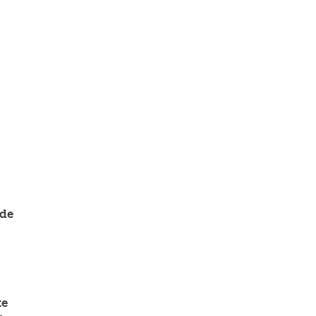
de 
e 