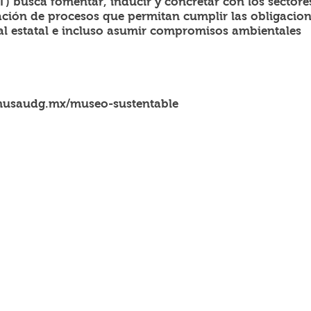
T) busca fomentar, inducir y concretar con los sectore
zación de procesos que permitan cumplir las obligacion
tal estatal e incluso asumir compromisos ambientales 
musaudg.mx/museo-sustentable