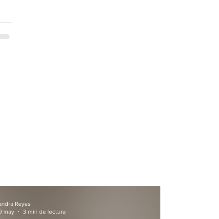
andra Reyes
9 may
3 min de lectura