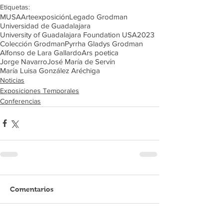
Etiquetas:
MUSA
Arte
exposición
Legado Grodman
Universidad de Guadalajara
University of Guadalajara Foundation USA
2023
Colección Grodman
Pyrrha Gladys Grodman
Alfonso de Lara Gallardo
Ars poetica
Jorge Navarro
José María de Servín
María Luisa González Aréchiga
Noticias
Exposiciones Temporales
Conferencias
Comentarios