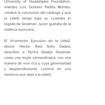
University of Guadalajara Foundation, 
maestro Luis Gustavo Padilla Montes, 
celebró la conclusión del catálogo y que 
la UdeG tenga bajo su custodia el 
legado de Grodman, quien gustaba de la 
estética mexicana.
El Vicerrector Ejecutivo de la UdeG, 
doctor Héctor Raúl Solís Gadea, 
describió a Pyrrha Gladys Grodman 
como una mujer extraordinaria, con una 
manera de vivir rica y cuya generosidad 
y desprendimiento culminó en una 
herencia que dejó a la UdeG.
La colección de Pyrrha Gladys Grodman. 
Un sueño, un legado, además de los 
resultados del trabajo acucioso realizada 
por Matos Moctezuma, incluye textos 