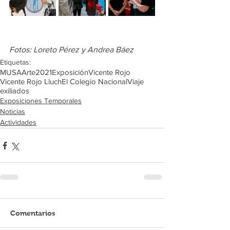
Fotos: Loreto Pérez y Andrea Báez
Etiquetas:
MUSA
Arte
2021
Exposición
Vicente Rojo
Vicente Rojo Lluch
El Colegio Nacional
Viaje
exiliados
Exposiciones Temporales
Noticias
Actividades
Comentarios