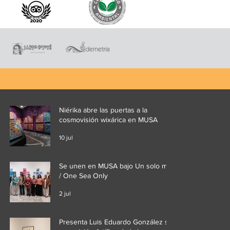
Niérika abre las puertas a la
cosmovisión wixárica en MUSA
10 jul
Se unen en MUSA bajo Un solo mar
/ One Sea Only
2 jul
Presenta Luis Eduardo González su