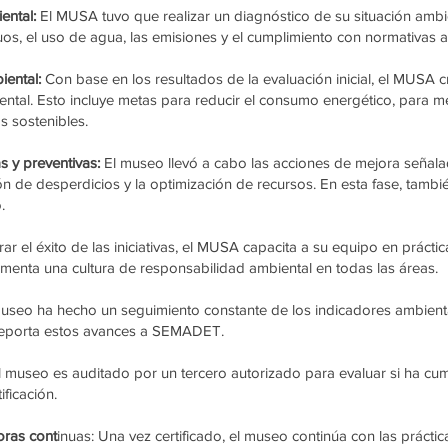
iental:
El MUSA tuvo que realizar un diagnóstico de su situación ambie
s, el uso de agua, las emisiones y el cumplimiento con normativas am
iental:
Con base en los resultados de la evaluación inicial, el MUSA
ental. Esto incluye metas para reducir el consumo energético, para m
s sostenibles.
s y preventivas:
El museo llevó a cabo las acciones de mejora señala
ión de desperdicios y la optimización de recursos. En esta fase, tamb
.
r el éxito de las iniciativas, el MUSA capacita a su equipo en práctica
menta una cultura de responsabilidad ambiental en todas las áreas.
useo ha hecho un seguimiento constante de los indicadores ambient
Reporta estos avances a SEMADET.
l museo es auditado por un tercero autorizado para evaluar si ha cum
ificación.
oras cont
inuas: Una vez certificado, el museo continúa con las prácti