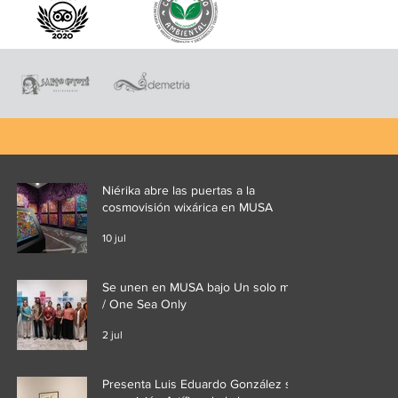
Niérika abre las puertas a la
cosmovisión wixárica en MUSA
10 jul
Se unen en MUSA bajo Un solo mar
/ One Sea Only
2 jul
Presenta Luis Eduardo González su