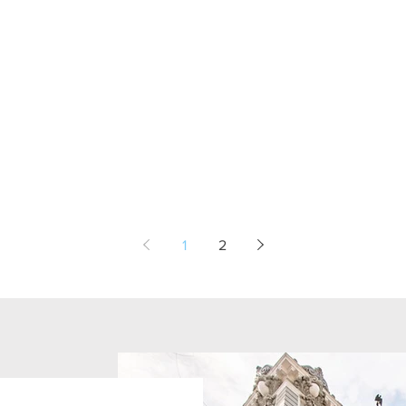
ra
1
2