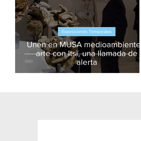
Exposiciones Temporales
Unen en MUSA medioambiente
arte con Itsï, una llamada de
alerta