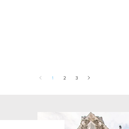
s
1
2
3