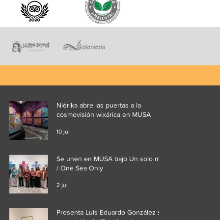
Niérika abre las puertas a la
cosmovisión wixárica en MUSA
10 jul
Se unen en MUSA bajo Un solo mar
/ One Sea Only
2 jul
Presenta Luis Eduardo González su