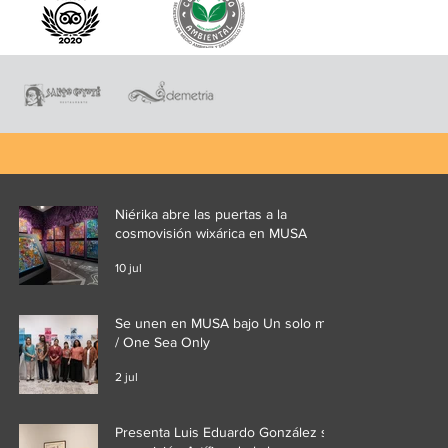
Niérika abre las puertas a la
cosmovisión wixárica en MUSA
10 jul
Se unen en MUSA bajo Un solo mar
/ One Sea Only
2 jul
Presenta Luis Eduardo González su