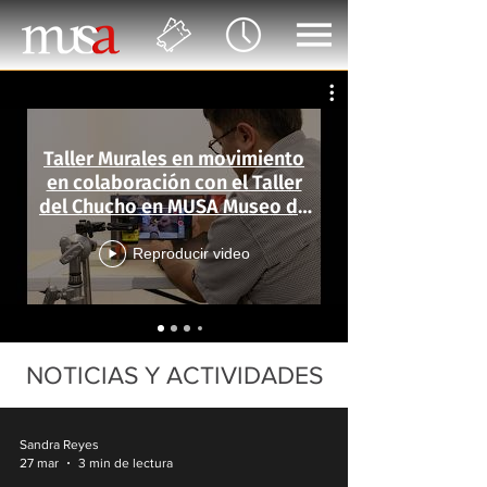
Taller Murales en movimiento
en colaboración con el Taller
del Chucho en MUSA Museo de
las Artes
Reproducir video
NOTICIAS Y ACTIVIDADES
Sandra Reyes
27 mar
3 min de lectura