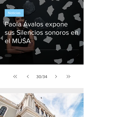
Noticias
Paola Ávalos expone
sus Silencios sonoros en
el MUSA
30
/
34