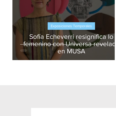
Exposiciones Temporales
Sofía Echeverri resignifica lo
femenino con Universa revela
en MUSA