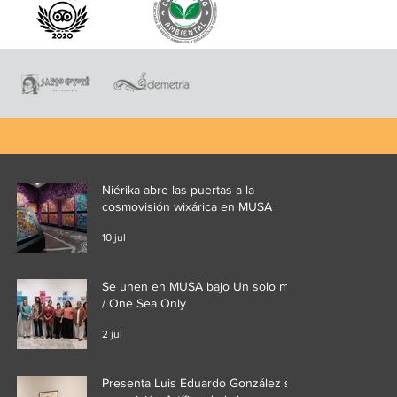
Niérika abre las puertas a la
cosmovisión wixárica en MUSA
10 jul
Se unen en MUSA bajo Un solo mar
/ One Sea Only
2 jul
Presenta Luis Eduardo González su