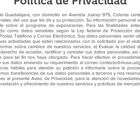
Política de Privacidad
e Guadalajara, con domicilio en Avenida Juárez 975, Colonia centro
les, del uso que les de y su protección. Su información personal se
le sobre el programa de exposiciones. Para las finalidades ant
rado como datos sensibles según la Ley federal de Protección d
ostal, Teléfono y Correo Electrónico. Sus datos personales serán util
s actividades que estén relacionados con lo solicitado por el visit
nformar sobre cambios de nuestros servicios, e) Evaluar la calidad d
erecho de acceder, rectificar y cancelar sus datos personales, as
 para tal fin nos haya otorgado. Para hacer efectivo el procedimi
e sus datos enviando su requerimiento al correo
contacto@musa.ud
oras hábiles para atender su petición e informarle sobre la proc
zamos transferencias de sus datos personales a terceros y nos reserv
s al presente Aviso de Privacidad, para la atención de novedades leg
prestación y ofrecimiento de nuestros servicios y prácticas de mercad