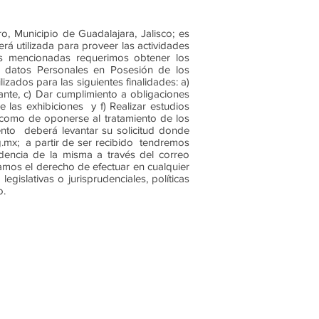
, Municipio de Guadalajara, Jalisco; es
rá utilizada para proveer las actividades
es mencionadas requerimos obtener los
e datos Personales en Posesión de los
izados para las siguientes finalidades: a)
ante, c) Dar cumplimiento a obligaciones
e las exhibiciones y f) Realizar estudios
í como de oponerse al tratamiento de los
ento deberá levantar su solicitud donde
g.mx
; a partir de ser recibido tendremos
edencia de la misma a través del correo
amos el derecho de efectuar en cualquier
islativas o jurisprudenciales, políticas
o.