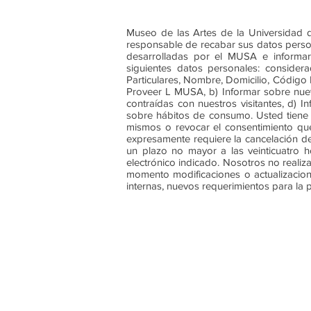
Museo de las Artes de la Universidad d
responsable de recabar sus datos persona
desarrolladas por el MUSA e informar
siguientes datos personales: conside
Particulares, Nombre, Domicilio, Código P
Proveer L MUSA, b) Informar sobre nueva
contraídas con nuestros visitantes, d) I
sobre hábitos de consumo. Usted tiene d
mismos o revocar el consentimiento que
expresamente requiere la cancelación d
un plazo no mayor a las veinticuatro h
electrónico indicado. Nosotros no reali
momento modificaciones o actualizacione
internas, nuevos requerimientos para la 