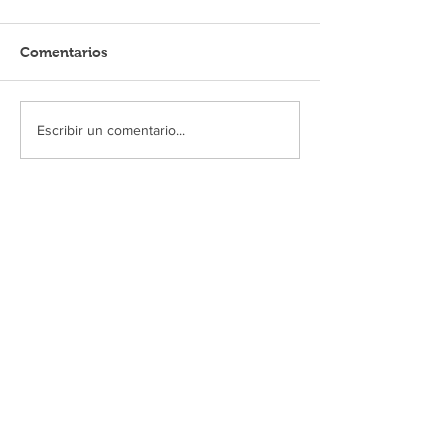
Comentarios
Escribir un comentario...
MUSA AL DÍA
Niérika abre las puertas a la
cosmovisión wixárica en MUSA
10 jul
Se unen en MUSA bajo Un solo mar
/ One Sea Only