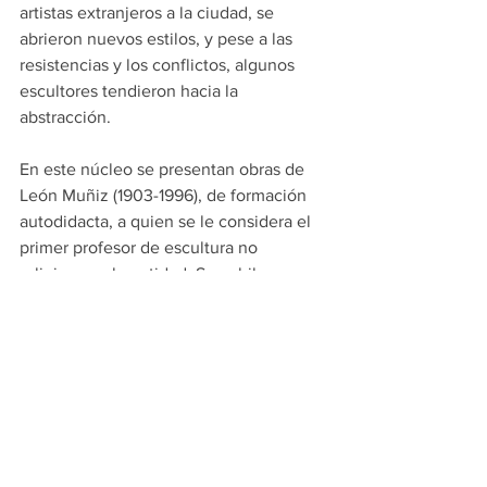
artistas extranjeros a la ciudad, se 
abrieron nuevos estilos, y pese a las 
resistencias y los conflictos, algunos 
escultores tendieron hacia la 
abstracción.
En este núcleo se presentan obras de 
León Muñiz (1903-1996), de formación 
autodidacta, a quien se le considera el 
primer profesor de escultura no 
religiosa en la entidad. Se exhibe una 
talla en madera de César Zazueta (1926-
1996), escultor también autodidacta 
injustamente olvidado.
De Miguel Miramontes (1918), primer 
escultor con formación académica y 
profesor en la Escuela de Artes 
Plásticas, se exhiben dos obras que 