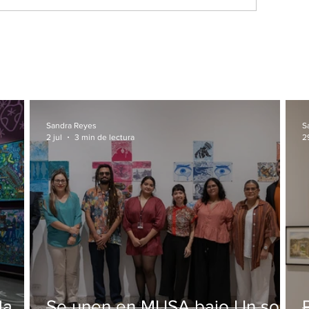
Sandra Reyes
S
2 jul
3 min de lectura
2
la
Se unen en MUSA bajo Un solo