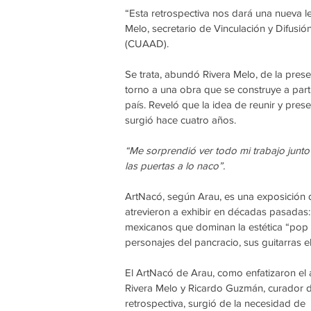
“Esta retrospectiva nos dará una nueva l
Melo, secretario de Vinculación y Difusión
(CUAAD).
Se trata, abundó Rivera Melo, de la pres
torno a una obra que se construye a parti
país. Reveló que la idea de reunir y pre
surgió hace cuatro años.
“Me sorprendió ver todo mi trabajo junto”
las puertas a lo naco”.
ArtNacó, según Arau, es una exposición d
atrevieron a exhibir en décadas pasadas: l
mexicanos que dominan la estética “pop 
personajes del pancracio, sus guitarras e
El ArtNacó de Arau, como enfatizaron el ar
Rivera Melo y Ricardo Guzmán, curador d
retrospectiva, surgió de la necesidad de 