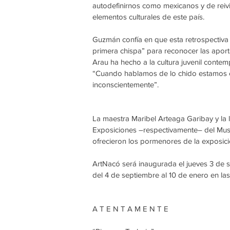
autodefinirnos como mexicanos y de reivi
elementos culturales de este país.
Guzmán confía en que esta retrospectiva 
primera chispa” para reconocer las apor
Arau ha hecho a la cultura juvenil conte
“Cuando hablamos de lo chido estamos c
inconscientemente”.
La maestra Maribel Arteaga Garibay y la 
Exposiciones –respectivamente– del Musa
ofrecieron los pormenores de la exposici
ArtNacó será inaugurada el jueves 3 de se
del 4 de septiembre al 10 de enero en la
A T E N T A M E N T E