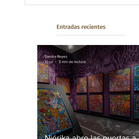
Entradas recientes
Sandra Reyes
10 jul
3 min de lectura
Niérika abre las puertas a 