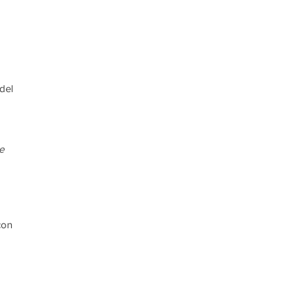
del 
e 
con 