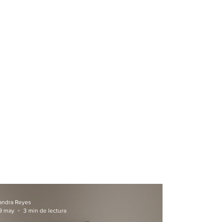
andra Reyes
9 may
3 min de lectura