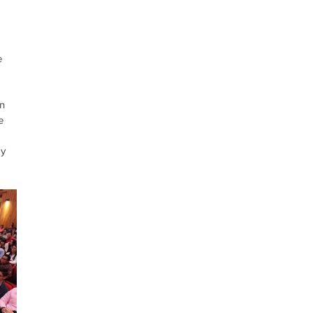
e 
n 
e 
y 