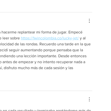
 hacerme replantear mi forma de jugar. Empecé 
 leer sobre 
https://1wincolombia.co/lucky-jet/
 y al 
elocidad de las rondas. Recuerdo una tarde en la que 
decidí seguir aumentando porque pensaba que la 
prendiendo una lección importante. Desde entonces 
to antes de empezar y no intento recuperar nada a 
í, disfruto mucho más de cada sesión y las 
 en cada resultado y terminaba agotándome más de 