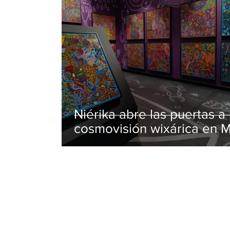
Niérika abre las puertas a 
cosmovisión wixárica en