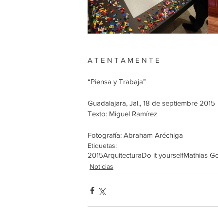
A T E N T A M E N T E
“Piensa y Trabaja”
Guadalajara, Jal., 18 de septiembre 2015
Texto: Miguel Ramírez
Fotografía: Abraham Aréchiga
Etiquetas:
2015
Arquitectura
Do it yourself
Mathias Go
Noticias