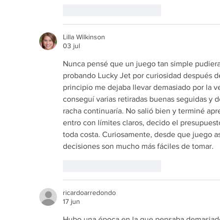
Me gusta
Reaccionar
Lilla Wilkinson
03 jul
Nunca pensé que un juego tan simple pudiera
probando Lucky Jet por curiosidad después de
principio me dejaba llevar demasiado por la v
conseguí varias retiradas buenas seguidas y 
racha continuaría. No salió bien y terminé a
entro con límites claros, decido el presupues
toda costa. Curiosamente, desde que juego as
decisiones son mucho más fáciles de tomar.
Me gusta
Reaccionar
ricardoarredondo
17 jun
Hubo una época en la que pensaba demasiado