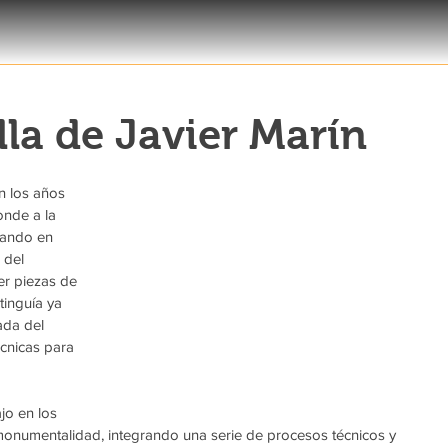
la de Javier Marín
n los años 
onde a la  
ando en 
 del 
er piezas de 
inguía ya 
ada del 
cnicas para 
jo en los 
onumentalidad, integrando una serie de procesos técnicos y 