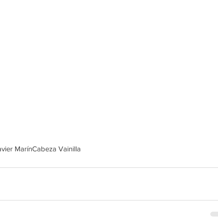
avier Marín
Cabeza Vainilla