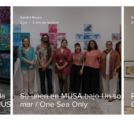
Sandra Reyes
S
2 jul
3 min de lectura
2
la
Se unen en MUSA bajo Un solo
 MUSA
mar / One Sea Only