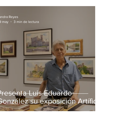
andra Reyes
9 may
3 min de lectura
Presenta Luis Eduardo
González su exposición Artífice
de la luz en MUSA