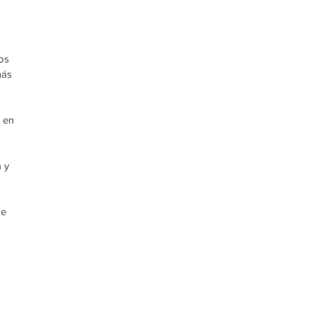
os 
más 
 en 
 y 
e 