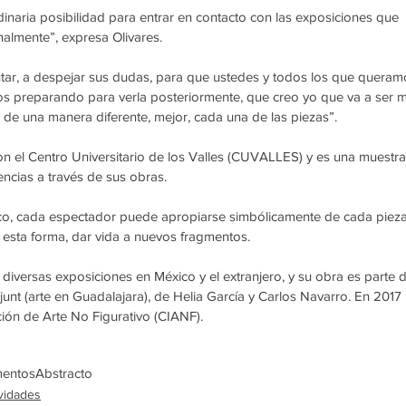
dinaria posibilidad para entrar en contacto con las exposiciones que 
almente”, expresa Olivares.
rutar, a despejar sus dudas, para que ustedes y todos los que queram
s preparando para verla posteriormente, que creo yo que va a ser 
r de una manera diferente, mejor, cada una de las piezas”. 
con el Centro Universitario de los Valles (CUVALLES) y es una muestra
encias a través de sus obras.
isco, cada espectador puede apropiarse simbólicamente de cada pieza
 esta forma, dar vida a nuevos fragmentos. 
diversas exposiciones en México y el extranjero, y su obra es parte d
rjunt (arte en Guadalajara), de Helia García y Carlos Navarro. En 2017 
ión de Arte No Figurativo (CIANF).
entos
Abstracto
vidades