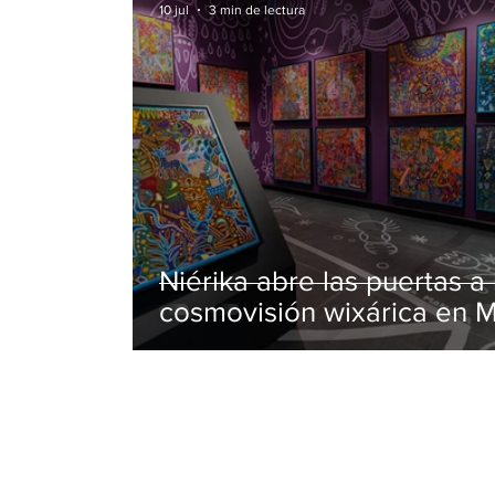
10 jul
3 min de lectura
Niérika abre las puertas a 
cosmovisión wixárica en