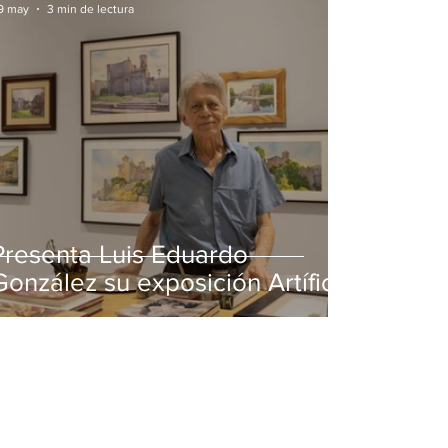
9 may
3 min de lectura
Presenta Luis Eduardo
González su exposición Artífice
de la luz en MUSA