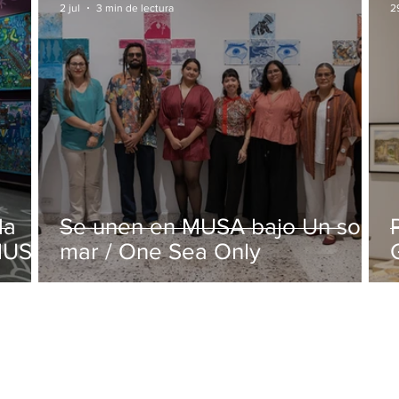
2 jul
3 min de lectura
2
la
Se unen en MUSA bajo Un solo
 MUSA
mar / One Sea Only