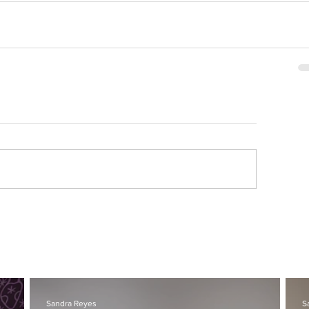
Sandra Reyes
S