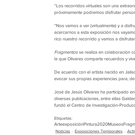
“Los recorridos virtuales son una extraor
próximamente podremos disfrutar person
“Nos vamos a ver (virtualmente) y a disf
acercarnos a esta exposición nos vayamo
rico nuestro recorrido y vamos a disfruta
Fragmentos
 se realiza en colaboración 
la que Olivares comparte recuerdos y viv
De acuerdo con el artista nacido en Jal
evocar sus propias experiencias para, de
José de Jesús Olivares ha participado en 
diversas publicaciones, entre ellas Galde
fundó el Centro de Investigación-Producc
Etiquetas:
Arte
exposición
Pintura
2020
Museos
Fragm
Noticias
Exposiciones Temporales
Acti