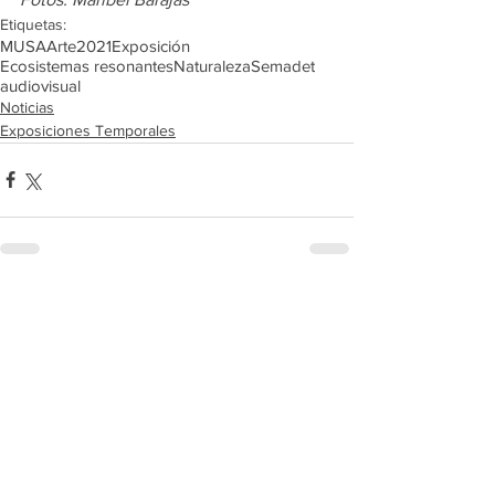
Etiquetas:
MUSA
Arte
2021
Exposición
Ecosistemas resonantes
Naturaleza
Semadet
audiovisual
Noticias
Exposiciones Temporales
Comentarios
Escribir un comentario...