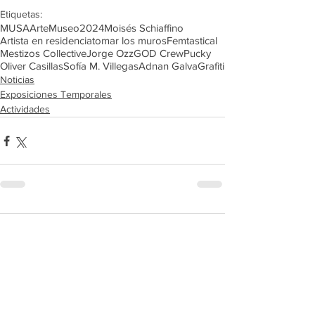
Etiquetas:
MUSA
Arte
Museo
2024
Moisés Schiaffino
Artista en residencia
tomar los muros
Femtastical
Mestizos Collective
Jorge Ozz
GOD Crew
Pucky
Oliver Casillas
Sofía M. Villegas
Adnan Galva
Grafiti
Noticias
Exposiciones Temporales
Actividades
1 comentario
Escribir un comentario...