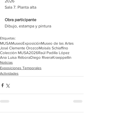
2026
Sala 7. Planta alta
Obra participante
Dibujo, estampa y pintura
Etiquetas:
MUSA
Museo
Exposición
Museo de las Artes
José Clemente Orozco
Moisés Schiaffino
Colección MUSA
2026
Raúl Padilla López
Ana Luisa Rébora
Diego Rivera
Kraeppellin
Noticias
Exposiciones Temporales
Actividades