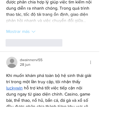
được phân chia hợp lý giúp việc tìm kiếm nội 
dung diễn ra nhanh chóng. Trong quá trình 
thao tác, tốc độ tải trang ổn định, giao diện 
phản hồi nhanh và việc chuyển đổi giữa…
Mostrar más
Me gusta
Reaccionar
dwainnervi55
28 jun
Khi muốn khám phá toàn bộ hệ sinh thái giải 
trí trong một lần truy cập, tôi nhận thấy 
luckywin
 hỗ trợ khá tốt việc tiếp cận nội 
dung ngay từ giao diện chính. Casino, game 
bài, thể thao, nổ hũ, bắn cá, đá gà và xổ số 
đều được phân chia thành từng khu vực rõ 
ràng giúp thao tác trở nên thuận tiện hơn. 
Trong quá trình trải nghiệm, giao diện phản 
hồi nhanh, dữ liệu tải ổn định…