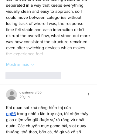
separated in a way that keeps everything 
visually clean and easy to approach, so I 
could move between categories without 
losing track of where I was, the response 
time felt stable and each interaction didn’t 
disrupt the overall flow, what stood out more 
was how consistent the structure remained 
even after switching devices which makes 
the experience feel…
Mostrar más
Me gusta
Reaccionar
dwainnervi55
29 jun
Khi quan sát khả năng hiển thị của 
pg66
 trong nhiều lần truy cập, tôi nhận thấy 
giao diện vẫn giữ được sự rõ ràng và nhất 
quán. Các chuyên mục game bài, slot quay 
thưởng, thể thao, bắn cá, đá gà và xổ số 