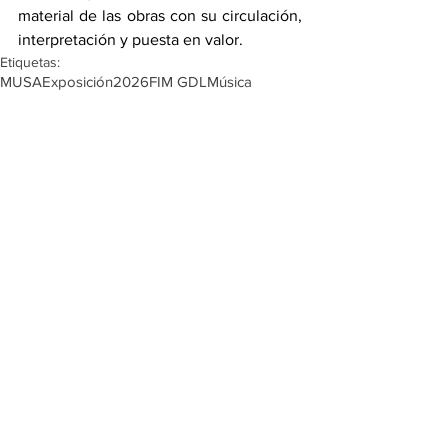
material de las obras con su circulación, 
interpretación y puesta en valor.
Etiquetas:
MUSA
Exposición
2026
FIM GDL
Música
Coordinación General de Extensión y Difusión Cultural
Cultura UDG
Sonoras
Coordinación de Música
Regina Dorantes
Catalina Gil
Miriam Limón
Consuelo Velázquez
Noticias
Exposiciones Temporales
Actividades
2 comentarios