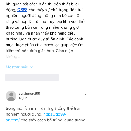
Khi quan sát cách hiển thị trên thiết bị di 
động, 
QS88
 cho thấy sự chú trọng đến trải 
nghiệm người dùng thông qua bố cục rõ 
ràng và hợp lý. Tôi thử truy cập khu vực thể 
thao cùng bắn cá trong nhiều khung giờ 
khác nhau và nhận thấy khả năng điều 
hướng luôn được duy trì ổn định. Các danh 
mục được phân chia mạch lạc giúp việc tìm 
kiếm trở nên đơn giản hơn. Giao diện 
không…
Mostrar más
Me gusta
Reaccionar
dwainnervi55
17 jun
trong một lần mình đánh giá tổng thể trải 
nghiệm người dùng, 
https://go99-
az.com/
 cho thấy cách bố trí nội dung tương 
đối hợp lý và dễ quan sát. các nhóm chức 