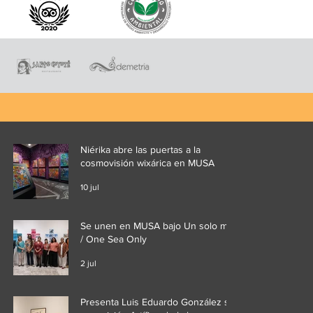
Niérika abre las puertas a la
cosmovisión wixárica en MUSA
10 jul
Se unen en MUSA bajo Un solo mar
/ One Sea Only
2 jul
Presenta Luis Eduardo González su