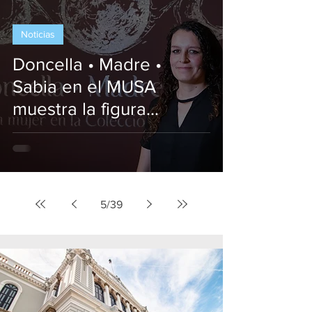
Noticias
Doncella • Madre •
Sabia en el MUSA
muestra la figura
femenina en el arte
jalisciense
5
/
39