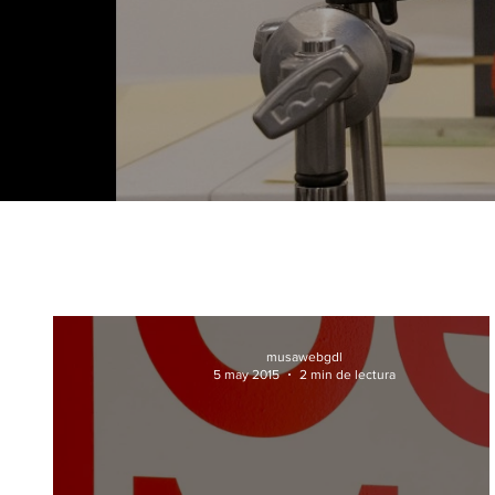
musawebgdl
5 may 2015
2 min de lectura