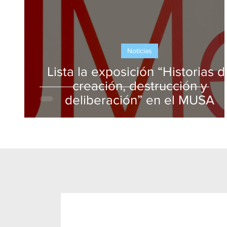
Noticias
Lista la exposición “Historias d
creación, destrucción y
deliberación” en el MUSA