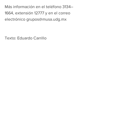
Más información en el teléfono 3134–
1664, extensión 12777 y en el correo 
electrónico grupos@musa.udg.mx
Texto: Eduardo Carrillo 
Fotografías: Chaba MR / Alejandro M
Videos: Maribel Barajas
Etiquetas:
MUSA
Arte
Cultura
exposiciones
2018
GOYA
grabados
Los Disparates
Noticias
Exposiciones Temporales