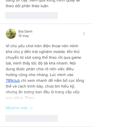
theo dõi phần thảo luận.
Me gusta
Reaccionar
Đại Danh
13 may
Vì chủ yếu chơi trên điện thoại nên mình 
khá chú ý đến trải nghiệm mobile. Khi thử 
chuyển từ slot sang thể thao rồi qua game 
bài, mình thấy tốc độ tải khá nhanh. Nội 
dung được phân chia rõ nên việc điều 
hướng cũng nhẹ nhàng. Lúc mình vào 
789club
 chỉ xem nhanh để nắm bố cục tổng 
thể và cách trình bày, chưa tìm hiểu kỹ, 
nhưng ấn tượng ban đầu là trang sắp xếp 
gọn gàng. Theo…
Mostrar más
Me gusta
Reaccionar