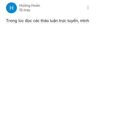
Hương Hoàn
13 may
Trong lúc đọc các thảo luận trực tuyến, mình 
thấy link 
https://go88play.me/
 được nhắc tới 
nên cũng tò mò mở ra xem thử cho biết. 
Mình chỉ dành một khoảng thời gian ngắn để 
xem qua bố cục và cách sắp xếp nội dung 
tổng thể của trang web này. Sau khi nắm 
được cách họ trình bày thông tin, mình liền 
quay lại bài viết trước đó để tiếp tục theo dõi 
các phản hồi của cộng đồng đang dang…
Mostrar más
Me gusta
Reaccionar
Ver más comentarios
MUSA AL DÍA