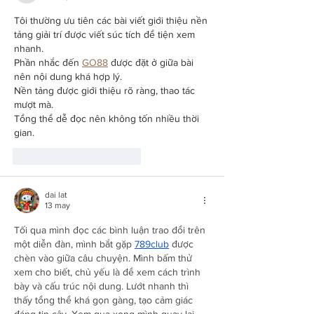
Tôi thường ưu tiên các bài viết giới thiệu nền 
tảng giải trí được viết súc tích để tiện xem 
nhanh.
Phần nhắc đến 
GO88
 được đặt ở giữa bài 
nên nội dung khá hợp lý.
Nền tảng được giới thiệu rõ ràng, thao tác 
mượt mà.
Tổng thể dễ đọc nên không tốn nhiều thời 
gian.
Me gusta
Reaccionar
dai lat
13 may
Tối qua mình đọc các bình luận trao đổi trên 
một diễn đàn, mình bắt gặp 
789club
 được 
chèn vào giữa câu chuyện. Mình bấm thử 
xem cho biết, chủ yếu là để xem cách trình 
bày và cấu trúc nội dung. Lướt nhanh thì 
thấy tổng thể khá gọn gàng, tạo cảm giác 
đáng tin cậy. Xem qua xong mình quay lại 