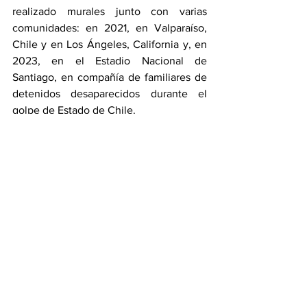
realizado murales junto con varias 
comunidades: en 2021, en Valparaíso, 
Chile y en Los Ángeles, California y, en 
2023, en el Estadio Nacional de 
Santiago, en compañía de familiares de 
detenidos desaparecidos durante el 
golpe de Estado de Chile.
A comienzos de 2023 presentó la 
exposición 
Te amo, Mon Laferte 
visual
 en el Centro Cultural Gabriela 
Mistral de Santiago (GAM) en el marco 
del Festival Teatro a Mil, con pinturas, 
fotografías, instalaciones y dibujos. En 
2024 participó en el 
workshop
 del 
Marina Abramović Institute e inauguró la 
exposición 
Autopoiética
 en el Centro 
Matucana 100 de Santiago, donde 