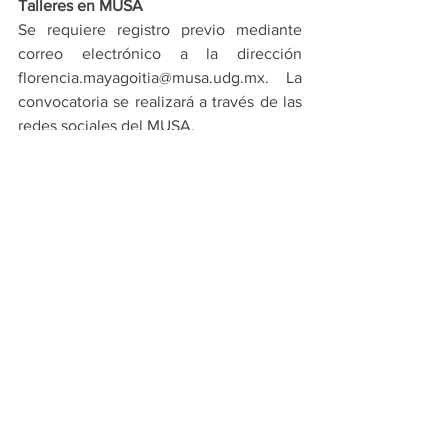
Talleres en MUSA
Se requiere registro previo mediante 
correo electrónico a la dirección 
florencia.mayagoitia@musa.udg.mx. La 
convocatoria se realizará a través de las 
redes sociales del MUSA.
Diseño de tatuaje de autor
Imparte: David Vallín
Fecha: Sábado 24 de junio de 2023
Horario: 15:30 horas
Lugar: Sala MUSA
Cupo: 20 personas
Composición de tatuaje 
neocontemporáneo
Imparte: Priscila Zamora    
Día: Viernes 7 de julio de 2023
Horario de primer turno: 16:00 horas