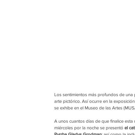
Los sentimientos más profundos de una p
arte pictórico. Así ocurre en la exposición
se exhibe en el Museo de las Artes (MUSA
A unos cuantos días de que finalice esta 
miércoles por la noche se presentó 
el ca
Pyrrha Gladys Grodman
; así como la inc