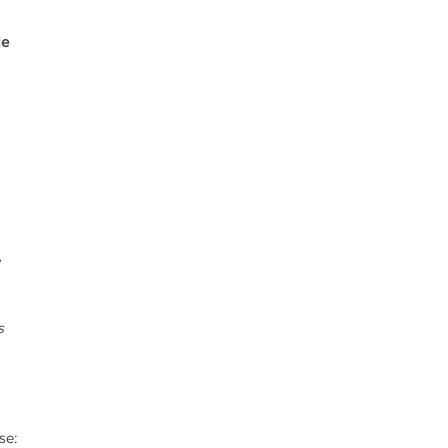
e 
 
 
s 
se: 