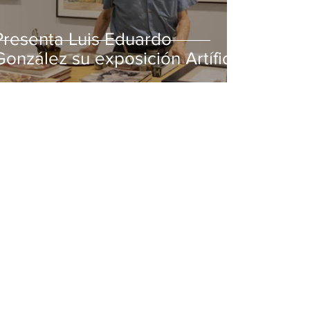
Presenta Luis Eduardo
González su exposición Artífice
de la luz en MUSA