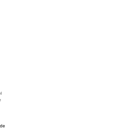
l 
e 
 de 