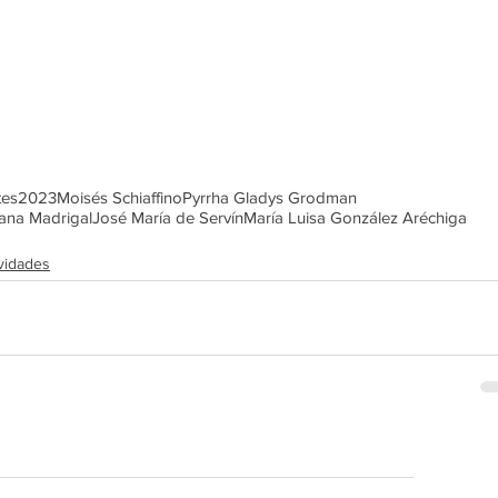
tes
2023
Moisés Schiaffino
Pyrrha Gladys Grodman
ana Madrigal
José María de Servín
María Luisa González Aréchiga
vidades