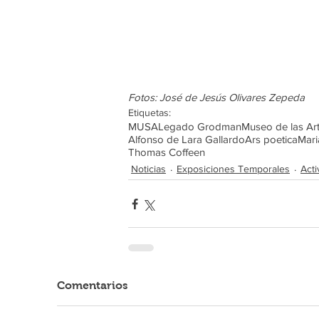
Fotos: José de Jesús Olivares Zepeda
Etiquetas:
MUSA
Legado Grodman
Museo de las Ar
Alfonso de Lara Gallardo
Ars poetica
Mari
Thomas Coffeen
Noticias
Exposiciones Temporales
Acti
Comentarios