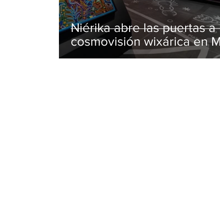
Niérika abre las puertas a 
cosmovisión wixárica en