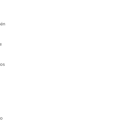
én 
s 
os 
o 