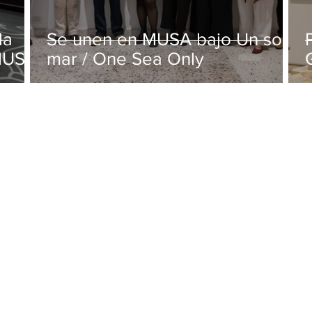
la
Se unen en MUSA bajo Un solo
 MUSA
mar / One Sea Only