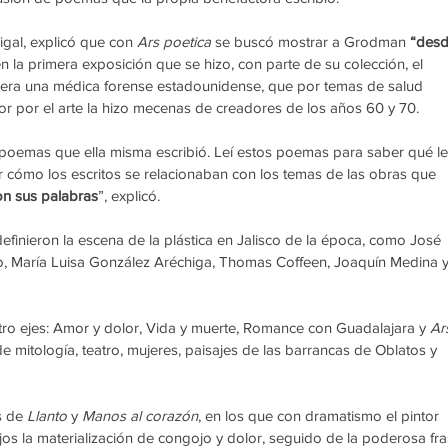
gal, explicó que con 
Ars poetica
 se buscó mostrar a Grodman 
“desd
en la primera exposición que se hizo, con parte de su colección, el 
a era una médica forense estadounidense, que por temas de salud 
or por el arte la hizo mecenas de creadores de los años 60 y 70.
 poemas que ella misma escribió. Leí estos poemas para saber qué le
 cómo los escritos se relacionaban con los temas de las obras que 
on sus palabras
”, explicó.
efinieron la escena de la plástica en Jalisco de la época, como José 
do, María Luisa González Aréchiga, Thomas Coffeen, Joaquín Medina y
atro ejes: Amor y dolor, Vida y muerte, Romance con Guadalajara y 
Ar
e mitología, teatro, mujeres, paisajes de las barrancas de Oblatos y 
s de 
Llanto
 y 
Manos al corazón
, en los que con dramatismo el pintor 
os la materialización de congojo y dolor, seguido de la poderosa fra