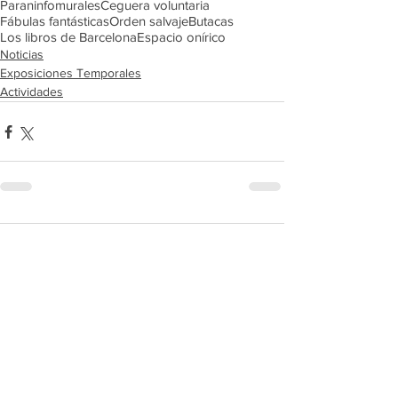
Paraninfo
murales
Ceguera voluntaria
Fábulas fantásticas
Orden salvaje
Butacas
Los libros de Barcelona
Espacio onírico
Noticias
Exposiciones Temporales
Actividades
1 comentario
Escribir un comentario...
Lo más nuevo