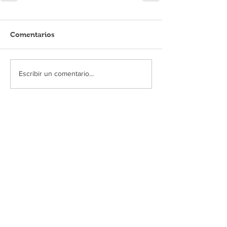
Comentarios
Escribir un comentario...
MUSA AL DÍA
Niérika abre las puertas a la
cosmovisión wixárica en MUSA
10 jul
Se unen en MUSA bajo Un solo mar
/ One Sea Only