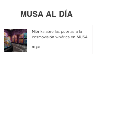
MUSA AL DÍA
Niérika abre las puertas a la
cosmovisión wixárica en MUSA
10 jul
Se unen en MUSA bajo Un solo mar
/ One Sea Only
2 jul
Presenta Luis Eduardo González su
exposición Artífice de la luz en
MUSA
29 may