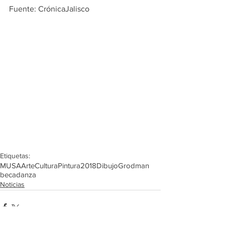
Fuente: CrónicaJalisco
Etiquetas:
MUSA
Arte
Cultura
Pintura
2018
Dibujo
Grodman
beca
danza
Noticias