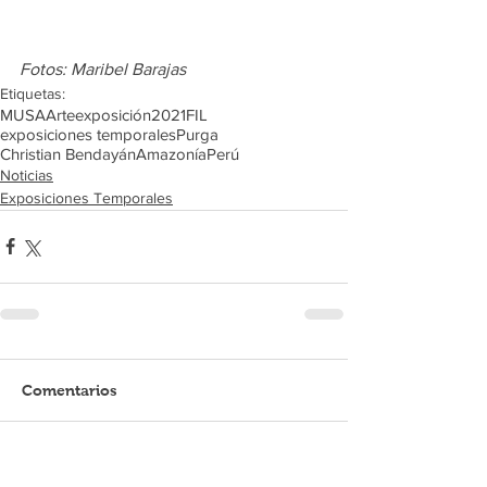
Fotos: Maribel Barajas
Etiquetas:
MUSA
Arte
exposición
2021
FIL
exposiciones temporales
Purga
Christian Bendayán
Amazonía
Perú
Noticias
Exposiciones Temporales
Comentarios
Escribir un comentario...