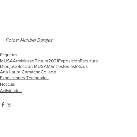
Fotos: Maribel Barajas
Etiquetas:
MUSA
Arte
Museo
Pintura
2021
Exposición
Escultura
Dibujo
Colección MUSA
Manifiestos estéticos
Ana Laura Camacho
Collage
Exposiciones Temporales
Noticias
Actividades