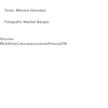
Texto: Mariana González
Fotografía: Maribel Barajas
Etiquetas:
MUSA
Arte
Cultura
exposiciones
Pintura
2018
Fotografía
Escultura
artes plásticas
Noticias
Exposiciones Temporales
Comentarios