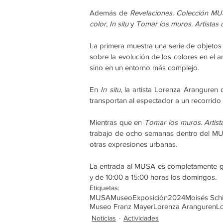
Además de 
Revelaciones. Colección MU
color
, 
In situ
 y 
Tomar los muros. Artistas 
La primera muestra una serie de objetos
sobre la evolución de los colores en el ar
sino en un entorno más complejo.
En 
In situ
, la artista Lorenza Aranguren
transportan al espectador a un recorrido 
Mientras que en 
Tomar los muros. Artist
trabajo de ocho semanas dentro del MUSA
otras expresiones urbanas.
La entrada al MUSA es completamente gra
y de 10:00 a 15:00 horas los domingos.
Etiquetas:
MUSA
Museo
Exposición
2024
Moisés Schi
Museo Franz Mayer
Lorenza Aranguren
Lo
Noticias
Actividades