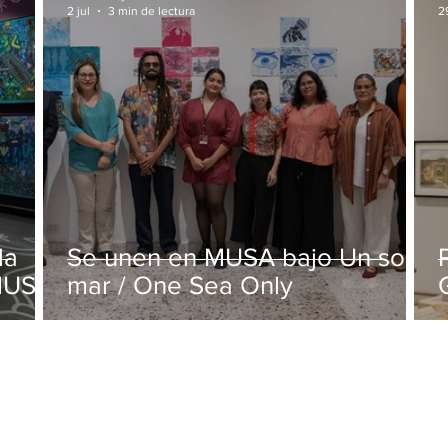
2 jul
3 min de lectura
2
la
Se unen en MUSA bajo Un solo
 MUSA
mar / One Sea Only