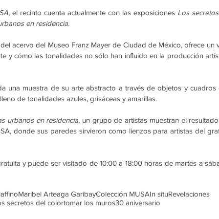
SA, 
el recinto cuenta actualmente con las exposiciones 
Los secretos 
urbanos en residencia.
 del acervo del Museo Franz Mayer de Ciudad de México, ofrece un vi
te y cómo las tonalidades no sólo han influido en la producción artísti
 da una muestra de su arte abstracto a través de objetos y cuadros 
lleno de tonalidades azules, grisáceas y amarillas.
as urbanos en residencia, 
un grupo de artistas muestran el resultado 
, donde sus paredes sirvieron como lienzos para artistas del grafit
tuita y puede ser visitado de 10:00 a 18:00 horas de martes a sába
affino
Maribel Arteaga Garibay
Colección MUSA
In situ
Revelaciones
s secretos del color
tomar los muros
30 aniversario