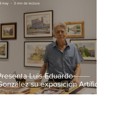
9 may
3 min de lectura
Presenta Luis Eduardo
González su exposición Artífice
de la luz en MUSA