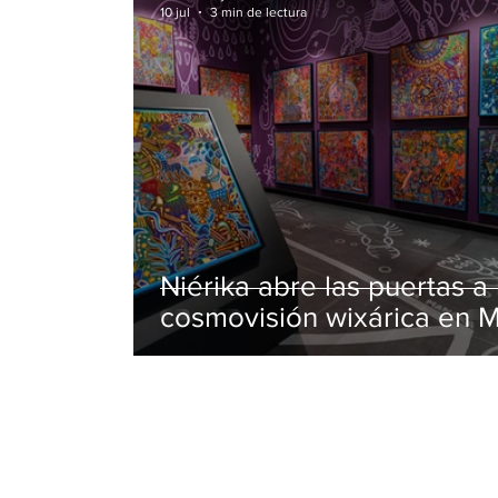
10 jul
3 min de lectura
Niérika abre las puertas a 
cosmovisión wixárica en