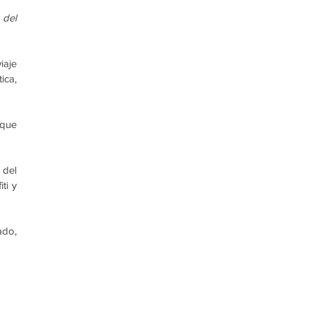
del 
aje 
ca, 
que 
del 
i y 
do, 