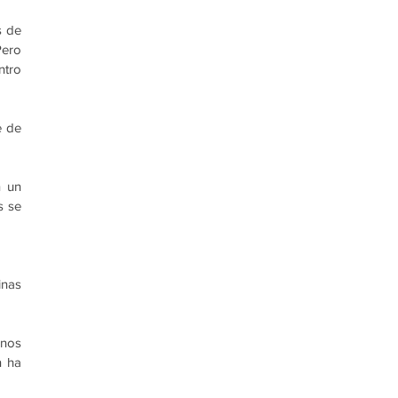
 de 
ero 
tro 
 de 
 un 
 se 
nas 
nos 
 ha 